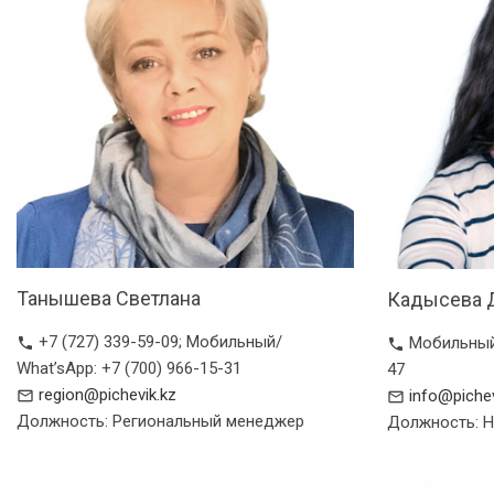
Танышева Светлана
Кадысева 
+7 (727) 339-59-09; Мобильный/
Мобильный/
phone
phone
What’sApp: +7 (700) 966-15-31
47
region@pichevik.kz
info@pichev
mail_outline
mail_outline
Должность: Региональный менеджер
Должность: 