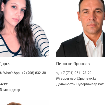
Дарья
Пирогов Ярослав
 What’sApp: +7 (708) 832-30-
+7 (701) 951- 73-29
phone
supervisor@pichevik.kz
mail_outline
ik.kz
Должность: Супервайзер кат
HR-менеджер