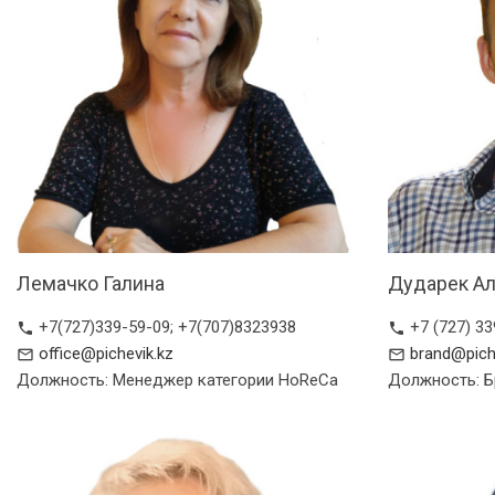
Лемачко Галина
Дударек А
+7(727)339-59-09; +7(707)8323938
+7 (727) 33
phone
phone
office@pichevik.kz
brand@pich
mail_outline
mail_outline
Должность: Менеджер категории HoReCa
Должность: 