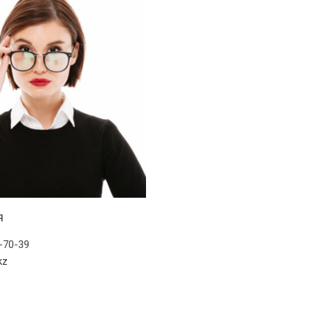
я
-70-39
kz