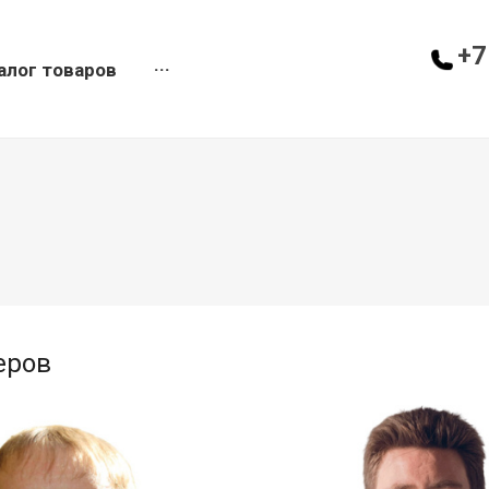
+7
алог товаров
···
еров