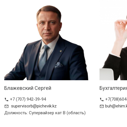
Блажевский Сергей
Бухгалтери
+7 (707) 942-39-94
+7(708)604
phone
phone
supervisorb@pichevik.kz
buh@ehim.
mail_outline
mail_outline
Должность: Супервайзер кат В (область)