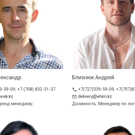
лександр
Близнюк Андрей
9-59-09; +7 (708) 832-31-37
+7(727)339-59-09; +7(707)8
phone
evik.kz
delivery@ehim.kz
mail_outline
Бренд менеджер
Должность: Менеджер по лог